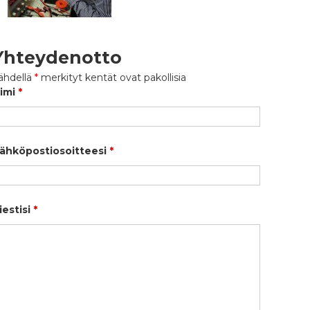
Yhteydenotto
ähdellä
*
merkityt kentät ovat pakollisia
imi
*
ähköpostiosoitteesi
*
iestisi
*