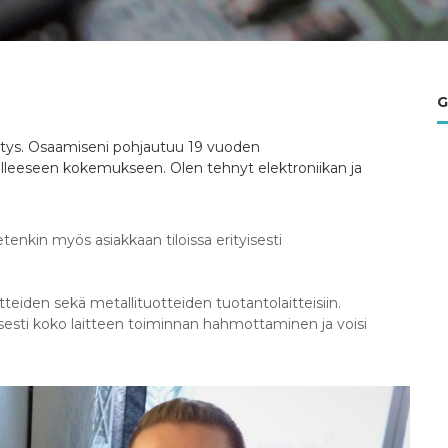
G
ritys. Osaamiseni pohjautuu 19 vuoden
leeseen kokemukseen. Olen tehnyt elektroniikan ja
etenkin myös asiakkaan tiloissa erityisesti
teiden sekä metallituotteiden tuotantolaitteisiin.
yisesti koko laitteen toiminnan hahmottaminen ja voisi