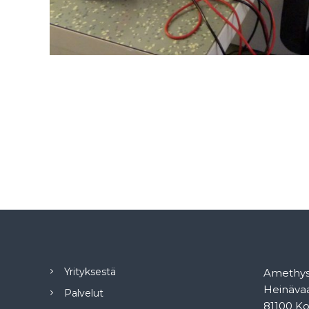
Yrityksestä
Amethyst
Heinävaa
Palvelut
81100 Ko