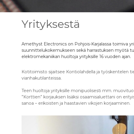
Yrityksestä
Amethyst Electronics on Pohjois-Karjalassa toimiva y
suunnittelukokemukseen sekä harrastuksen myötä tul
elektromekaniikan huoltoja yrityksille 16 vuoden ajan.
Kotitoimisto sijaitsee Kontiolahdella ja työskentelen ti
vianhakutilanteissa.
Teen huoltoja yrityksille monipuolisesti mm. muovituot
”Korttien” korjauksen lisäksi osaamisaluettani on erit
sanoa – erikoisten ja haastavien vikojen korjaaminen.