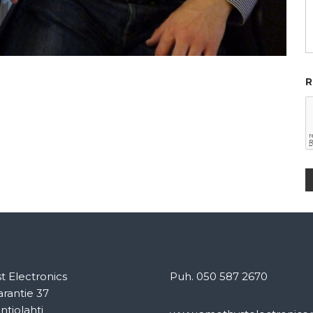
R
 Electronics
Puh. 050 587 2670
rantie 37
ntiolahti