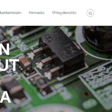
katilanteisiin
Hinnasto
Yhteydenotto