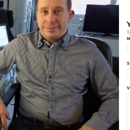
T
N
S
V